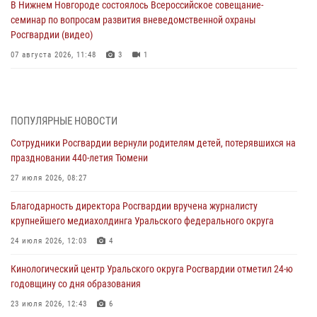
В Нижнем Новгороде состоялось Всероссийское совещание-
семинар по вопросам развития вневедомственной охраны
Росгвардии (видео)
07 августа 2026, 11:48
3
1
Историю верности долгу, семье и традициям рассказал
военнослужащий Росгвардии из Тюмени
07 августа 2026, 10:57
5
ПОПУЛЯРНЫЕ НОВОСТИ
Сотрудники Росгвардии вернули родителям детей, потерявшихся на
Память военнослужащих, погибших в разные годы при исполнении
праздновании 440-летия Тюмени
воинского долга, почтили в кинологическом центре Уральского
округа Росгвардии
27 июля 2026, 08:27
06 августа 2026, 12:38
6
Благодарность директора Росгвардии вручена журналисту
крупнейшего медиахолдинга Уральского федерального округа
Росгвардейцы в Тюменской области знакомят детей со своей
службой и напоминают о мерах безопасности
24 июля 2026, 12:03
4
06 августа 2026, 12:33
2
Кинологический центр Уральского округа Росгвардии отметил 24-ю
годовщину со дня образования
Росгвардейцы приняли участие в фотопроекте «Прогуляемся по
Тюменской области» в рамках акции «Храним огонь Победы»
23 июля 2026, 12:43
6