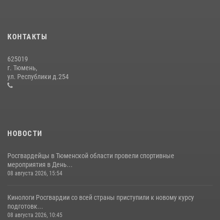
В Тюменской области подведены итоги деятельности
вневедомственной охраны Росгвардии за первое полугодие 2026
года
КОНТАКТЫ
15 июля 2026, 04:12
3
625019
Сотрудники тюменского СОБР "Сова" отработали навыки
г. Тюмень,
десантирования на Урале
ул. Республики д.254
16 июля 2026, 10:42
4
НОВОСТИ
Росгвардейцы в Тюменской области провели спортивные
мероприятия в День...
08 августа 2026, 15:54
Кинологи Росгвардии со всей страны приступили к новому курсу
подготовк...
08 августа 2026, 10:45