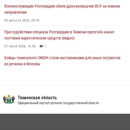
06 августа 2026, 04:41
3
Военнослужащие Росгвардии сбили дрон-разведчик ВСУ на южном
направлении
Росгвардейцы в Тюменской области почтили память генерала
армии Ивана Кирилловича Яковлева
05 августа 2026, 05:35
05 августа 2026, 11:03
4
При содействии спецназа Росгвардии в Тюмени пресечён канал
поставки наркотических средств (видео)
27 июля 2026, 10:56
1
Бойцы тюменского ОМОН стали наставниками для юных патриотов
из региона и Москвы
23 июля 2026, 11:02
3
Росгвардейцы обеспечили безопасность празднования Дня
воздушно-десантных войск в Тюменской области
Тюменская область
03 августа 2026, 07:23
1
Официальный портал органов государственной власти
Тюменский ОМОН «Вепрь» проводит для детей «Каникулы с
Росгвардией»
10 июля 2026, 11:46
7