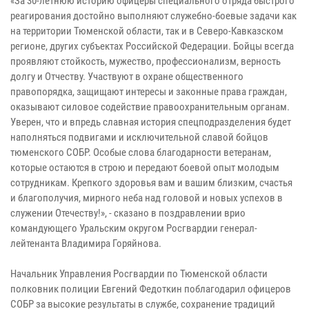
«За 30-летнюю историю офицеры специального отряда быстрого
реагирования достойно выполняют служебно-боевые задачи как
на территории Тюменской области, так и в Северо-Кавказском
регионе, других субъектах Российской Федерации. Бойцы всегда
проявляют стойкость, мужество, профессионализм, верность
долгу и Отчеству. Участвуют в охране общественного
правопорядка, защищают интересы и законные права граждан,
оказывают силовое содействие правоохранительным органам.
Уверен, что и впредь славная история спецподразделения будет
наполняться подвигами и исключительной славой бойцов
тюменского СОБР. Особые слова благодарности ветеранам,
которые остаются в строю и передают боевой опыт молодым
сотрудникам. Крепкого здоровья вам и вашим близким, счастья
и благополучия, мирного неба над головой и новых успехов в
служении Отечеству!», - сказано в поздравлении врио
командующего Уральским округом Росгвардии генерал-
лейтенанта Владимира Горяйнова.
Начальник Управления Росгвардии по Тюменской области
полковник полиции Евгений Федоткин поблагодарил офицеров
СОБР за высокие результаты в службе, сохранение традиций