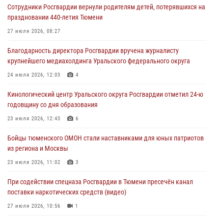
Сотрудники Росгвардии вернули родителям детей, потерявшихся на
масштабных спортивных событий на Урале
праздновании 440-летия Тюмени
05 августа 2026, 05:22
6
2
27 июля 2026, 08:27
В Тюмени сотрудник Росгвардии во внеслужебное время задержал
Благодарность директора Росгвардии вручена журналисту
виновника ДТП
крупнейшего медиахолдинга Уральского федерального округа
05 августа 2026, 05:15
1
24 июля 2026, 12:03
4
Со 101-м Днём рождения поздравили сотрудники Росгвардии
Кинологический центр Уральского округа Росгвардии отметил 24-ю
труженицу тыла из Тюмени
годовщину со дня образования
04 августа 2026, 11:07
23 июля 2026, 12:43
6
Спецназ Росгвардии провел комплексную тренировку в полевых
Бойцы тюменского ОМОН стали наставниками для юных патриотов
условиях в Тюменской области (видео)
из региона и Москвы
04 августа 2026, 06:28
4
1
23 июля 2026, 11:02
3
При содействии спецназа Росгвардии в Тюмени пресечён канал
поставки наркотических средств (видео)
27 июля 2026, 10:56
1