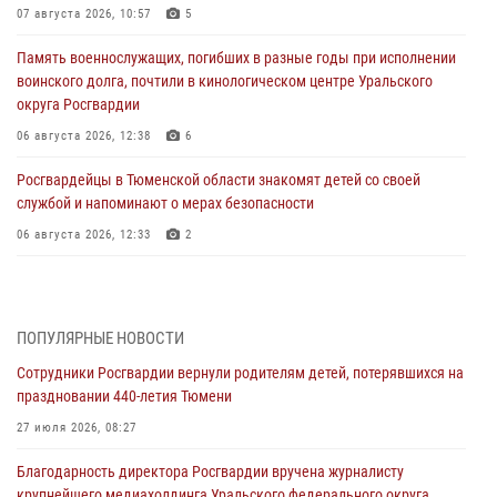
07 августа 2026, 10:57
5
Память военнослужащих, погибших в разные годы при исполнении
воинского долга, почтили в кинологическом центре Уральского
округа Росгвардии
06 августа 2026, 12:38
6
Росгвардейцы в Тюменской области знакомят детей со своей
службой и напоминают о мерах безопасности
06 августа 2026, 12:33
2
Росгвардейцы приняли участие в фотопроекте «Прогуляемся по
Тюменской области» в рамках акции «Храним огонь Победы»
06 августа 2026, 04:41
3
ПОПУЛЯРНЫЕ НОВОСТИ
Сотрудники Росгвардии вернули родителям детей, потерявшихся на
Росгвардейцы в Тюменской области почтили память генерала
праздновании 440-летия Тюмени
армии Ивана Кирилловича Яковлева
27 июля 2026, 08:27
05 августа 2026, 11:03
4
Благодарность директора Росгвардии вручена журналисту
В Тюмени офицер Росгвардии в радиоэфире напомнил гражданам о
крупнейшего медиахолдинга Уральского федерального округа