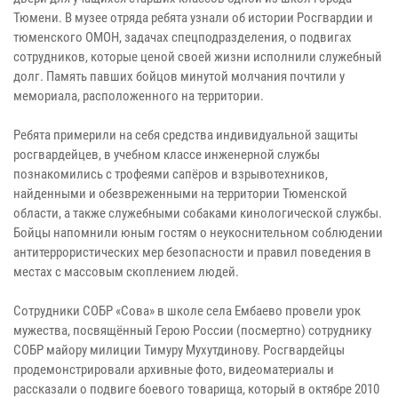
Тюмени. В музее отряда ребята узнали об истории Росгвардии и
тюменского ОМОН, задачах спецподразделения, о подвигах
сотрудников, которые ценой своей жизни исполнили служебный
долг. Память павших бойцов минутой молчания почтили у
мемориала, расположенного на территории.
Ребята примерили на себя средства индивидуальной защиты
росгвардейцев, в учебном классе инженерной службы
познакомились с трофеями сапёров и взрывотехников,
найденными и обезвреженными на территории Тюменской
области, а также служебными собаками кинологической службы.
Бойцы напомнили юным гостям о неукоснительном соблюдении
антитеррористических мер безопасности и правил поведения в
местах с массовым скоплением людей.
Сотрудники СОБР «Сова» в школе села Ембаево провели урок
мужества, посвящённый Герою России (посмертно) сотруднику
СОБР майору милиции Тимуру Мухутдинову. Росгвардейцы
продемонстрировали архивные фото, видеоматериалы и
рассказали о подвиге боевого товарища, который в октябре 2010