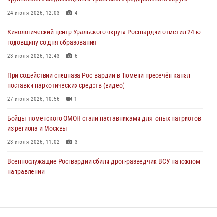
мерах безопасного владения оружием
24 июля 2026, 12:03
4
05 августа 2026, 09:56
2
Кинологический центр Уральского округа Росгвардии отметил 24-ю
Военнослужащие Росгвардии сбили дрон-разведчик ВСУ на южном
годовщину со дня образования
направлении
23 июля 2026, 12:43
6
05 августа 2026, 05:35
При содействии спецназа Росгвардии в Тюмени пресечён канал
Стальной характер продемонстрировали росгвардейцы в ходе
поставки наркотических средств (видео)
масштабных спортивных событий на Урале
27 июля 2026, 10:56
1
05 августа 2026, 05:22
6
2
Бойцы тюменского ОМОН стали наставниками для юных патриотов
из региона и Москвы
23 июля 2026, 11:02
3
Военнослужащие Росгвардии сбили дрон-разведчик ВСУ на южном
направлении
05 августа 2026, 05:35
Росгвардейцы обеспечили безопасность празднования Дня
воздушно-десантных войск в Тюменской области