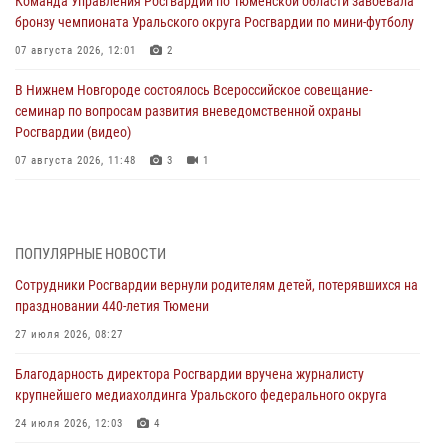
Команда Управления Росгвардии по Тюменской области завоевала
бронзу чемпионата Уральского округа Росгвардии по мини-футболу
07 августа 2026, 12:01
2
В Нижнем Новгороде состоялось Всероссийское совещание-
семинар по вопросам развития вневедомственной охраны
Росгвардии (видео)
07 августа 2026, 11:48
3
1
Историю верности долгу, семье и традициям рассказал
военнослужащий Росгвардии из Тюмени
07 августа 2026, 10:57
5
ПОПУЛЯРНЫЕ НОВОСТИ
Сотрудники Росгвардии вернули родителям детей, потерявшихся на
Память военнослужащих, погибших в разные годы при исполнении
праздновании 440-летия Тюмени
воинского долга, почтили в кинологическом центре Уральского
округа Росгвардии
27 июля 2026, 08:27
06 августа 2026, 12:38
6
Благодарность директора Росгвардии вручена журналисту
крупнейшего медиахолдинга Уральского федерального округа
Росгвардейцы в Тюменской области знакомят детей со своей
службой и напоминают о мерах безопасности
24 июля 2026, 12:03
4