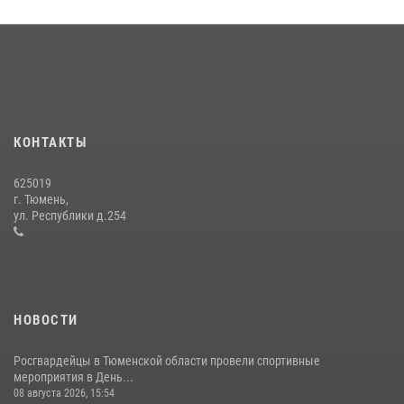
В Тюменской области подведены итоги деятельности
вневедомственной охраны Росгвардии за первое полугодие 2026
года
15 июля 2026, 04:12
3
Тюменский ОМОН «Вепрь» проводит для детей «Каникулы с
Росгвардией»
КОНТАКТЫ
10 июля 2026, 11:46
7
625019
Сотрудники тюменского СОБР "Сова" отработали навыки
г. Тюмень,
десантирования на Урале
ул. Республики д.254
16 июля 2026, 10:42
4
НОВОСТИ
Росгвардейцы в Тюменской области провели спортивные
мероприятия в День...
08 августа 2026, 15:54