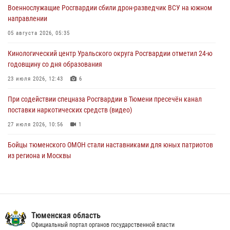
06 августа 2026, 12:33
2
Военнослужащие Росгвардии сбили дрон-разведчик ВСУ на южном
направлении
Росгвардейцы приняли участие в фотопроекте «Прогуляемся по
Тюменской области» в рамках акции «Храним огонь Победы»
05 августа 2026, 05:35
06 августа 2026, 04:41
3
Кинологический центр Уральского округа Росгвардии отметил 24-ю
годовщину со дня образования
Росгвардейцы в Тюменской области почтили память генерала
армии Ивана Кирилловича Яковлева
23 июля 2026, 12:43
6
05 августа 2026, 11:03
4
При содействии спецназа Росгвардии в Тюмени пресечён канал
поставки наркотических средств (видео)
27 июля 2026, 10:56
1
Бойцы тюменского ОМОН стали наставниками для юных патриотов
из региона и Москвы
23 июля 2026, 11:02
3
Росгвардейцы обеспечили безопасность празднования Дня
воздушно-десантных войск в Тюменской области
Тюменская область
03 августа 2026, 07:23
1
Официальный портал органов государственной власти