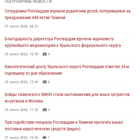
ПОПУЛЯРНЫЕ НОВОСТИ
труженицу тыла из Тюмени
Сотрудники Росгвардии вернули родителям детей, потерявшихся на
04 августа 2026, 11:07
праздновании 440-летия Тюмени
Спецназ Росгвардии провел комплексную тренировку в полевых
27 июля 2026, 08:27
условиях в Тюменской области (видео)
Благодарность директора Росгвардии вручена журналисту
04 августа 2026, 06:28
4
1
крупнейшего медиахолдинга Уральского федерального округа
Тюменские правоохранители провели соревнования по стрельбе
24 июля 2026, 12:03
4
памяти офицера СОБР
Кинологический центр Уральского округа Росгвардии отметил 24-ю
03 августа 2026, 07:35
5
годовщину со дня образования
Росгвардия противодействует БПЛА ВСУ на южном направлении
23 июля 2026, 12:43
6
(видео)
Бойцы тюменского ОМОН стали наставниками для юных патриотов
03 августа 2026, 07:29
2
1
из региона и Москвы
23 июля 2026, 11:02
3
При содействии спецназа Росгвардии в Тюмени пресечён канал
поставки наркотических средств (видео)
27 июля 2026, 10:56
1