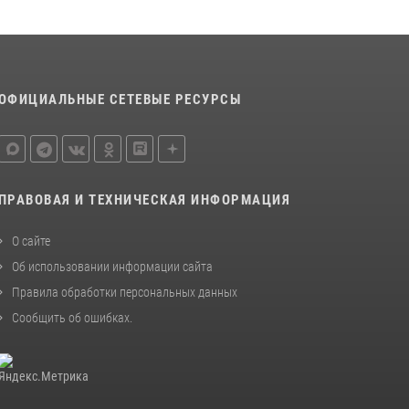
Сотрудники тюменского СОБР "Сова"
отработали навыки десантирования на Урале
16 июля 2026, 10:42
4
Росгвардейцы в День семьи, любви и
ОФИЦИАЛЬНЫЕ СЕТЕВЫЕ РЕСУРСЫ
верности оказали помощь жителям Тюмени,
оказавшимся в сложной жизненной ситуации
08 июля 2026, 09:38
5
ПРАВОВАЯ И ТЕХНИЧЕСКАЯ ИНФОРМАЦИЯ
О сайте
Об использовании информации сайта
Правила обработки персональных данных
Сообщить об ошибках
.