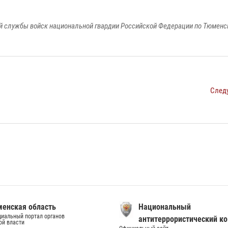
 службы войск национальной гвардии Российской Федерации по Тюменс
След
енская область
Национальный
иальный портал органов
антитеррористический к
ой власти