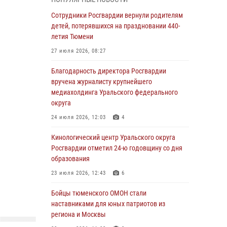
владения оружием
Сотрудники Росгвардии вернули родителям
05 августа 2026, 09:56
2
детей, потерявшихся на праздновании 440-
Военнослужащие Росгвардии сбили дрон-
летия Тюмени
разведчик ВСУ на южном направлении
27 июля 2026, 08:27
05 августа 2026, 05:35
Благодарность директора Росгвардии
Стальной характер продемонстрировали
вручена журналисту крупнейшего
росгвардейцы в ходе масштабных
медиахолдинга Уральского федерального
спортивных событий на Урале
округа
05 августа 2026, 05:22
6
2
24 июля 2026, 12:03
4
В Тюмени сотрудник Росгвардии во
Кинологический центр Уральского округа
внеслужебное время задержал виновника
Росгвардии отметил 24-ю годовщину со дня
ДТП
образования
05 августа 2026, 05:15
1
23 июля 2026, 12:43
6
Со 101-м Днём рождения поздравили
Бойцы тюменского ОМОН стали
сотрудники Росгвардии труженицу тыла из
наставниками для юных патриотов из
Тюмени
региона и Москвы