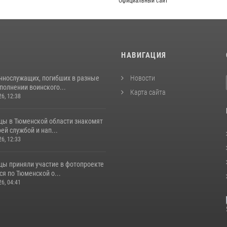
Официальный сайт
И
НАВИГАЦИЯ
ннослужащих, погибших в разные
Новости
полнении воинского...
Карта сайта
26, 12:38
цы в Тюменской области знакомят
оей службой и нап...
26, 12:33
цы приняли участие в фотопроекте
я по Тюменской о...
26, 04:41