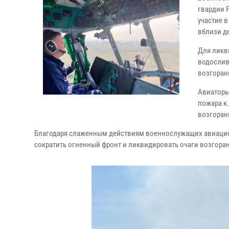
гвардии 
участие 
вблизи д
Для ликв
водослив
возгоран
Авиаторы
пожара к
возгоран
Благодаря слаженным действиям военнослужащих авиацион
сократить огненный фронт и ликвидировать очаги возгора