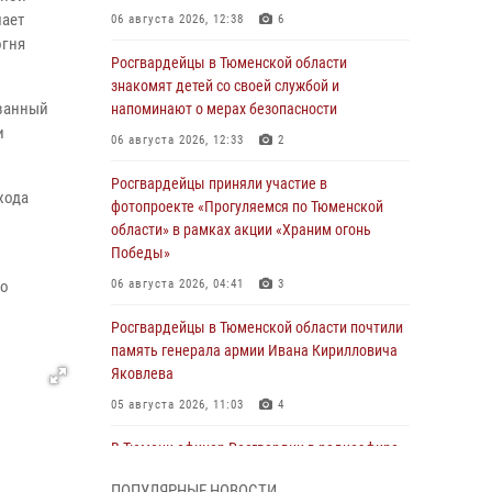
мает
06 августа 2026, 12:38
6
огня
Росгвардейцы в Тюменской области
знакомят детей со своей службой и
ованный
напоминают о мерах безопасности
и
06 августа 2026, 12:33
2
Росгвардейцы приняли участие в
хода
фотопроекте «Прогуляемся по Тюменской
области» в рамках акции «Храним огонь
Победы»
но
06 августа 2026, 04:41
3
Росгвардейцы в Тюменской области почтили
память генерала армии Ивана Кирилловича
Яковлева
05 августа 2026, 11:03
4
В Тюмени офицер Росгвардии в радиоэфире
напомнил гражданам о мерах безопасного
ПОПУЛЯРНЫЕ НОВОСТИ