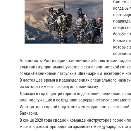
Система 
когда бы
настоящи
подразде
спецназо
борьбе с
Кроме то
которые 
соревнов
Альпинисты Росгвардии становились абсолютными лидерами
альпинизму, принимали участие в ски-альпинистской гонке
гонке «Ледниковый патруль» в Швейцарии и ежегодном ко
В настоящее время в подразделениях специального назнач
из которых имеют I разряд по альпинизму.
Дважды в год в центре горной подготовки специального н
военнослужащие и сотрудники совершенствуют своё масте
Инструкторы горной подготовки ежегодно повышают свой 
Балкарии.
В конце 2020 года сводной команде инструкторов горной п
марш» в рамках проведения армейских международных игр-