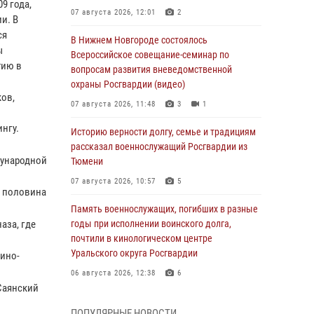
9 года,
07 августа 2026, 12:01
2
и. В
ся
В Нижнем Новгороде состоялось
ы
Всероссийское совещание-семинар по
тию в
вопросам развития вневедомственной
охраны Росгвардии (видео)
ов,
07 августа 2026, 11:48
3
1
нгу.
Историю верности долгу, семье и традициям
рассказал военнослужащий Росгвардии из
дународной
Тюмени
07 августа 2026, 10:57
5
, половина
Память военнослужащих, погибших в разные
аза, где
годы при исполнении воинского долга,
почтили в кинологическом центре
Уральского округа Росгвардии
ино-
06 августа 2026, 12:38
6
Саянский
Росгвардейцы в Тюменской области
ПОПУЛЯРНЫЕ НОВОСТИ