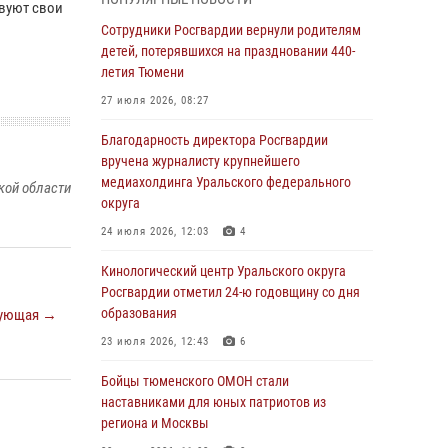
знакомят детей со своей службой и
вуют свои
напоминают о мерах безопасности
Сотрудники Росгвардии вернули родителям
детей, потерявшихся на праздновании 440-
06 августа 2026, 12:33
2
летия Тюмени
Росгвардейцы приняли участие в
27 июля 2026, 08:27
фотопроекте «Прогуляемся по Тюменской
области» в рамках акции «Храним огонь
Благодарность директора Росгвардии
Победы»
вручена журналисту крупнейшего
медиахолдинга Уральского федерального
06 августа 2026, 04:41
3
кой области
округа
Росгвардейцы в Тюменской области почтили
24 июля 2026, 12:03
4
память генерала армии Ивана Кирилловича
Яковлева
Кинологический центр Уральского округа
Росгвардии отметил 24-ю годовщину со дня
05 августа 2026, 11:03
4
образования
ующая →
В Тюмени офицер Росгвардии в радиоэфире
23 июля 2026, 12:43
6
напомнил гражданам о мерах безопасного
владения оружием
Бойцы тюменского ОМОН стали
наставниками для юных патриотов из
05 августа 2026, 09:56
2
региона и Москвы
Военнослужащие Росгвардии сбили дрон-