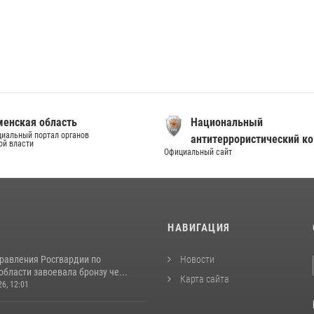
енская область
Национальный
иальный портал органов
антитеррористический к
ой власти
Официальный сайт
И
НАВИГАЦИЯ
равления Росгвардии по
Новости
бласти завоевала бронзу че...
Карта сайта
26, 12:01