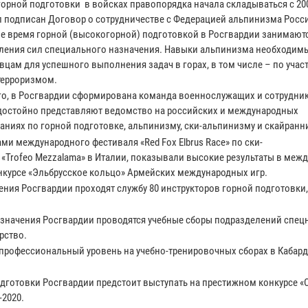
горной подготовки в войсках правопорядка начала складываться с 200
л подписан Договор о сотрудничестве с Федерацией альпинизма Росси
е время горной (высокогорной) подготовкой в Росгвардии занимают
ления сил специального назначения. Навыки альпинизма необходим
вцам для успешного выполнения задач в горах, в том числе – по учас
 терроризмом.
го, в Росгвардии сформирована команда военнослужащих и сотрудник
достойно представляют ведомство на российских и международных
аниях по горной подготовке, альпинизму, ски-альпинизму и скайранни
 международного фестиваля «Red Fox Elbrus Race» по ски-
 «Trofeo Mezzalama» в Италии, показывали высокие результаты в меж
нкурсе «Эльбрусское кольцо» Армейских международных игр.
ения Росгвардии проходят службу 80 инструкторов горной подготовки
азначения Росгвардии проводятся учебные сборы подразделений спецн
рство.
профессиональный уровень на учебно-тренировочных сборах в Кабард
одготовки Росгвардии предстоит выступать на престижном конкурсе «
2020.