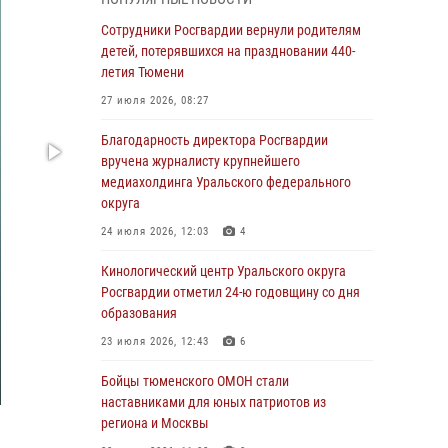
знакомят детей со своей службой и
напоминают о мерах безопасности
Сотрудники Росгвардии вернули родителям
детей, потерявшихся на праздновании 440-
06 августа 2026, 12:33
2
летия Тюмени
Росгвардейцы приняли участие в
27 июля 2026, 08:27
фотопроекте «Прогуляемся по Тюменской
области» в рамках акции «Храним огонь
Благодарность директора Росгвардии
Победы»
вручена журналисту крупнейшего
медиахолдинга Уральского федерального
06 августа 2026, 04:41
3
округа
Росгвардейцы в Тюменской области почтили
24 июля 2026, 12:03
4
память генерала армии Ивана Кирилловича
Яковлева
Кинологический центр Уральского округа
Росгвардии отметил 24-ю годовщину со дня
05 августа 2026, 11:03
4
образования
В Тюмени офицер Росгвардии в радиоэфире
23 июля 2026, 12:43
6
напомнил гражданам о мерах безопасного
владения оружием
Бойцы тюменского ОМОН стали
наставниками для юных патриотов из
05 августа 2026, 09:56
2
региона и Москвы
Военнослужащие Росгвардии сбили дрон-