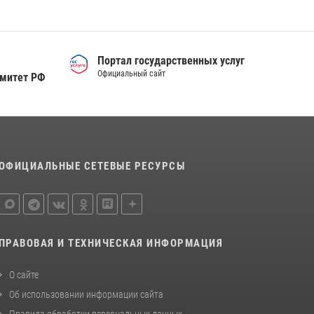
деятельности вневедомственной охраны
Росгвардии за первое полугодие 2026 года
15 июля 2026, 04:12
3
Портал государственных услуг
Сотрудники тюменского СОБР "Сова"
Официальный сайт
омитет РФ
отработали навыки десантирования на Урале
16 июля 2026, 10:42
4
ОФИЦИАЛЬНЫЕ СЕТЕВЫЕ РЕСУРСЫ
ПРАВОВАЯ И ТЕХНИЧЕСКАЯ ИНФОРМАЦИЯ
О сайте
Об использовании информации сайта