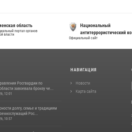
енская область
Национальный
иальный портал органов
антитеррористический к
ой власти
Официальный сайт
И
НАВИГАЦИЯ
равления Росгвардии по
Новости
бласти завоевала бронзу че...
Карта сайта
26, 12:01
ности долгу, семье и традициям
оеннослужащий Рос...
26, 10:57