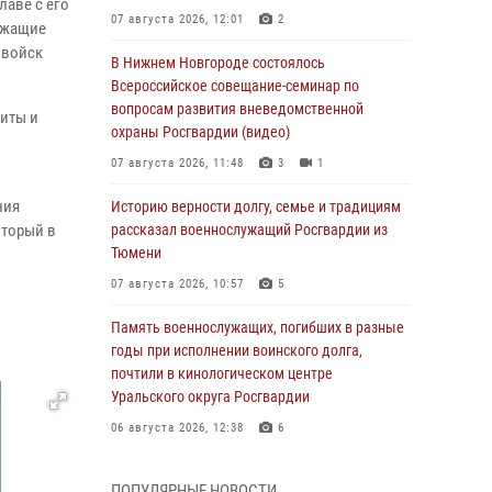
лаве с его
07 августа 2026, 12:01
2
ужащие
 войск
В Нижнем Новгороде состоялось
Всероссийское совещание-семинар по
вопросам развития вневедомственной
циты и
охраны Росгвардии (видео)
07 августа 2026, 11:48
3
1
ния
Историю верности долгу, семье и традициям
оторый в
рассказал военнослужащий Росгвардии из
Тюмени
07 августа 2026, 10:57
5
Память военнослужащих, погибших в разные
годы при исполнении воинского долга,
почтили в кинологическом центре
Уральского округа Росгвардии
06 августа 2026, 12:38
6
Росгвардейцы в Тюменской области
ПОПУЛЯРНЫЕ НОВОСТИ