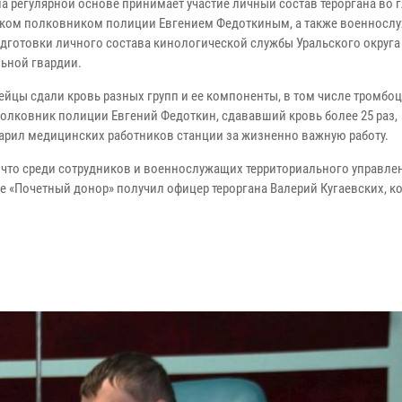
а регулярной основе принимает участие личный состав тероргана во г
ком полковником полиции Евгением Федоткиным, а также военносл
одготовки личного состава кинологической службы Уральского округа
ьной гвардии.
ейцы сдали кровь разных групп и ее компоненты, в том числе тромбо
Полковник полиции Евгений Федоткин, сдававший кровь более 25 раз,
арил медицинских работников станции за жизненно важную работу.
 что среди сотрудников и военнослужащих территориального управле
е «Почетный донор» получил офицер тероргана Валерий Кугаевских, к