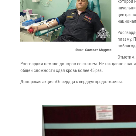
которой н
начальни
центра п
национал
Росгвард
плазму. 
поблагод
Фото:
Салават Мадиев
Отметим,
Росгвардии немало доноров со стажем. Не так давно звани
общей сложности сдал кровь более 45 раз.
Донорская акция «От сердца к сердцу» продолжается.