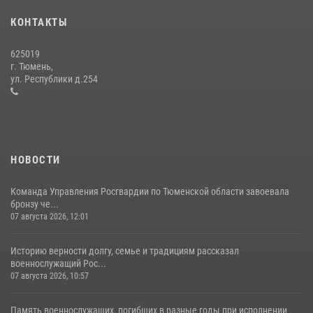
года
КОНТАКТЫ
15 июля 2026, 04:12
3
625019
Сотрудники тюменского СОБР "Сова" отработали навыки
г. Тюмень,
десантирования на Урале
ул. Республики д.254
16 июля 2026, 10:42
4
НОВОСТИ
Команда Управления Росгвардии по Тюменской области завоевала
бронзу че...
07 августа 2026, 12:01
Историю верности долгу, семье и традициям рассказал
военнослужащий Рос...
07 августа 2026, 10:57
Память военнослужащих, погибших в разные годы при исполнении