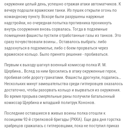
окружении целый день, успешно отражая атаки автоматчиков. К
вечеру подошли вражеские танки. Из пушек открыли огонь по
командному пункту. Вскоре были разрушены наружные
надстройки, но очередная попытка противника проникнуть
внутрь сооружения вновь сорвалась. Тогда в подземные
помещения фашисты пустили отработанные газы из танков. Это
сразу почувствовали воины… Оставалось выбрать: либо
задохнуться в подземелье, либо с боем прорваться через
вражеское кольцо. Было принято решение - пробиваться.
Первым к выходу шагнул военный комиссар полка И. М.
Щербина… Вслед за ним бросились в атаку окруженные герои,
пробивая себе дорогу гранатами. Фашисты дрогнули, подались…
Нескольких минут замешательства среди гитлеровцев оказалось
достаточно, чтобы разорвать кольцо и вырваться из окружения.
Во время прорыва смертельные раны получили батальонный
комиссар Щербина и младший политрук Кононов.
Последние оставшиеся в живых воины полка отошли к
позициям 92-й стрелковой бригады (РККА). Еще два дня горстка
храбрецов сражалась с гитлеровцами, пока не поступил приказ