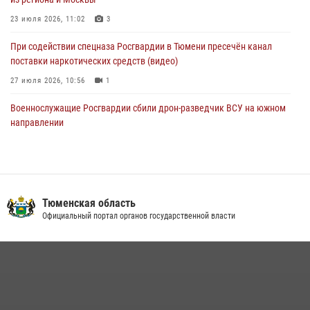
масштабных спортивных событий на Урале
23 июля 2026, 11:02
3
05 августа 2026, 05:22
6
2
При содействии спецназа Росгвардии в Тюмени пресечён канал
поставки наркотических средств (видео)
27 июля 2026, 10:56
1
Военнослужащие Росгвардии сбили дрон-разведчик ВСУ на южном
направлении
05 августа 2026, 05:35
Росгвардейцы обеспечили безопасность празднования Дня
воздушно-десантных войск в Тюменской области
Тюменская область
03 августа 2026, 07:23
1
Официальный портал органов государственной власти
Тюменский ОМОН «Вепрь» проводит для детей «Каникулы с
Росгвардией»
10 июля 2026, 11:46
7
В Тюменской области подведены итоги деятельности
вневедомственной охраны Росгвардии за первое полугодие 2026