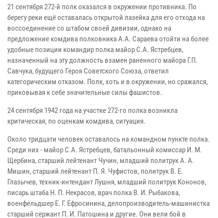
21 сентября 272-й полк оказался в окружении противника. По
берегу реки ещё оставалась открытой лазейка для его отхода на
воссоединение со штабом своей дивизии, однако на
предложение комдива полковника А.А. Сараева отойти на более
удобные позиции командир полка майор С.А. Ястребцев,
назначенный на эту должность взамен раненного майора Г.П.
Савчука, будущего Героя Советского Союза, ответил
категорическим отказом. Полк, хоть и в окружении, но сражался,
приковывая к себе значительные силы фашистов.
24 сентября 1942 года на участке 272-го полка возникла
критическая, по оценкам комдива, ситуация.
Около тридцати человек оставалось на командном пункте полка.
Среди них - майор С.А. Ястребцев, батальонный комиссар И. М.
Щербина, старший лейтенант Чучин, младший политрук А. А.
Мишин, старший лейтенант П. Я. Чуфистов, политрук В. Е.
Глазычев, техник-интендант Лушня, младший политрук Кононов,
писарь штаба Н. П. Некрасов, врач полка В. И. Рыбакова,
военфельдшер Е. Г. Ефросинина, делопроизводитель-машинистка
старший сержант П. И. Патошина и другие. Они вели бой в