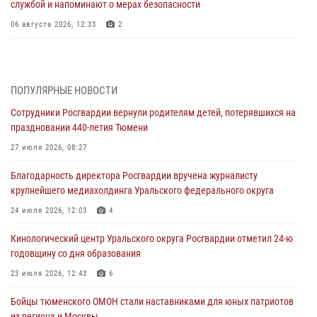
службой и напоминают о мерах безопасности
06 августа 2026, 12:33
2
Росгвардейцы приняли участие в фотопроекте «Прогуляемся по
Тюменской области» в рамках акции «Храним огонь Победы»
06 августа 2026, 04:41
3
ПОПУЛЯРНЫЕ НОВОСТИ
Сотрудники Росгвардии вернули родителям детей, потерявшихся на
Росгвардейцы в Тюменской области почтили память генерала
праздновании 440-летия Тюмени
армии Ивана Кирилловича Яковлева
27 июля 2026, 08:27
05 августа 2026, 11:03
4
Благодарность директора Росгвардии вручена журналисту
В Тюмени офицер Росгвардии в радиоэфире напомнил гражданам о
крупнейшего медиахолдинга Уральского федерального округа
мерах безопасного владения оружием
24 июля 2026, 12:03
4
05 августа 2026, 09:56
2
Кинологический центр Уральского округа Росгвардии отметил 24-ю
Военнослужащие Росгвардии сбили дрон-разведчик ВСУ на южном
годовщину со дня образования
направлении
23 июля 2026, 12:43
6
05 августа 2026, 05:35
Бойцы тюменского ОМОН стали наставниками для юных патриотов
Стальной характер продемонстрировали росгвардейцы в ходе
из региона и Москвы