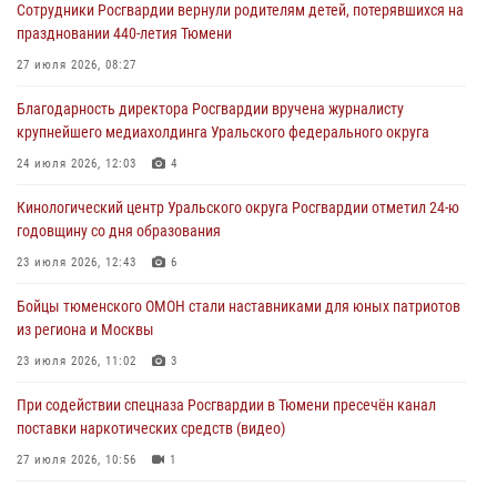
Сотрудники Росгвардии вернули родителям детей, потерявшихся на
масштабных спортивных событий на Урале
праздновании 440-летия Тюмени
05 августа 2026, 05:22
6
2
27 июля 2026, 08:27
В Тюмени сотрудник Росгвардии во внеслужебное время задержал
Благодарность директора Росгвардии вручена журналисту
виновника ДТП
крупнейшего медиахолдинга Уральского федерального округа
05 августа 2026, 05:15
1
24 июля 2026, 12:03
4
Со 101-м Днём рождения поздравили сотрудники Росгвардии
Кинологический центр Уральского округа Росгвардии отметил 24-ю
труженицу тыла из Тюмени
годовщину со дня образования
04 августа 2026, 11:07
23 июля 2026, 12:43
6
Спецназ Росгвардии провел комплексную тренировку в полевых
Бойцы тюменского ОМОН стали наставниками для юных патриотов
условиях в Тюменской области (видео)
из региона и Москвы
04 августа 2026, 06:28
4
1
23 июля 2026, 11:02
3
При содействии спецназа Росгвардии в Тюмени пресечён канал
поставки наркотических средств (видео)
27 июля 2026, 10:56
1