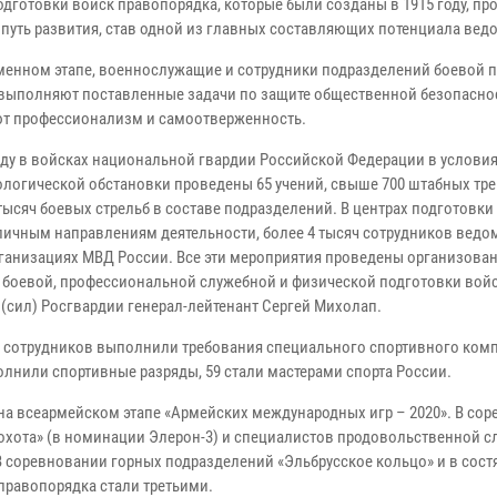
одготовки войск правопорядка, которые были созданы в 1915 году, п
путь развития, став одной из главных составляющих потенциала вед
менном этапе, военнослужащие и сотрудники подразделений боевой 
выполняют поставленные задачи по защите общественной безопасно
т профессионализм и самоотверженность.
году в войсках национальной гвардии Российской Федерации в услови
логической обстановки проведены 65 учений, свыше 700 штабных тр
тысяч боевых стрельб в составе подразделений. В центрах подготовки
зличным направлениям деятельности, более 4 тысяч сотрудников ведо
ганизациях МВД России. Все эти мероприятия проведены организова
 боевой, профессиональной служебной и физической подготовки войск
(сил) Росгвардии генерал-лейтенант Сергей Михолап.
и сотрудников выполнили требования специального спортивного ком
олнили спортивные разряды, 59 стали мастерами спорта России.
на всеармейском этапе «Армейских международных игр – 2020». В со
охота» (в номинации Элерон-3) и специалистов продовольственной 
В соревновании горных подразделений «Эльбрусское кольцо» и в сост
правопорядка стали третьими.