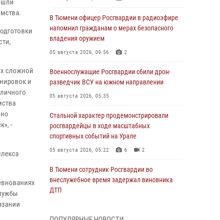
рошли
омства.
В Тюмени офицер Росгвардии в радиоэфире
напомнил гражданам о мерах безопасного
подготовки
владения оружием
сти,
05 августа 2026, 09:56
2
ях сложной
Военнослужащие Росгвардии сбили дрон-
енировок и
разведчик ВСУ на южном направлении
 личного
05 августа 2026, 05:35
мства
нно
Стальной характер продемонстрировали
», -
росгвардейцы в ходе масштабных
спортивных событий на Урале
05 августа 2026, 05:22
6
2
плекса
В Тюмени сотрудник Росгвардии во
внеслужебное время задержал виновника
ревнованиях
ДТП
службы
язании
05 августа 2026, 05:15
1
ПОПУЛЯРНЫЕ НОВОСТИ