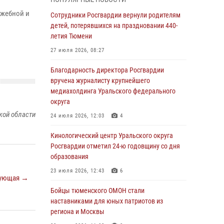
Со 101-м Днём рождения поздравили
ужебной и
сотрудники Росгвардии труженицу тыла из
Сотрудники Росгвардии вернули родителям
Тюмени
детей, потерявшихся на праздновании 440-
летия Тюмени
04 августа 2026, 11:07
27 июля 2026, 08:27
Спецназ Росгвардии провел комплексную
тренировку в полевых условиях в Тюменской
Благодарность директора Росгвардии
области (видео)
вручена журналисту крупнейшего
медиахолдинга Уральского федерального
04 августа 2026, 06:28
4
1
округа
Тюменские правоохранители провели
кой области
24 июля 2026, 12:03
4
соревнования по стрельбе памяти офицера
СОБР
Кинологический центр Уральского округа
Росгвардии отметил 24-ю годовщину со дня
03 августа 2026, 07:35
5
образования
Росгвардия противодействует БПЛА ВСУ на
23 июля 2026, 12:43
6
ующая →
южном направлении (видео)
Бойцы тюменского ОМОН стали
03 августа 2026, 07:29
2
1
наставниками для юных патриотов из
региона и Москвы
Росгвардейцы обеспечили безопасность
празднования Дня воздушно-десантных