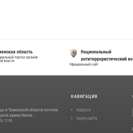
енская область
Национальный
иальный портал органов
антитеррористический к
ой власти
Официальный сайт
И
НАВИГАЦИЯ
цы в Тюменской области почтили
Новости
рала армии Ивана ...
Карта сайта
26, 11:03