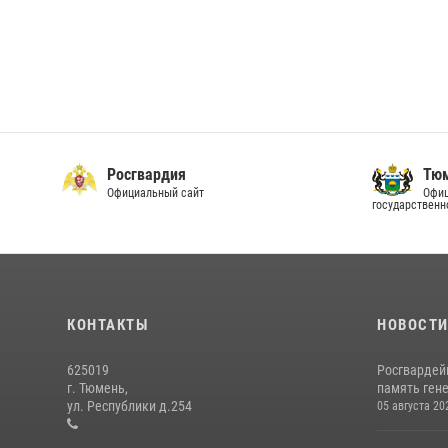
Росгвардия
Тюм
Официальный сайт
Офиц
государственн
КОНТАКТЫ
НОВОСТ
625019
Росгвардей
г. Тюмень,
память гене
ул. Республики д.254
05 августа 20