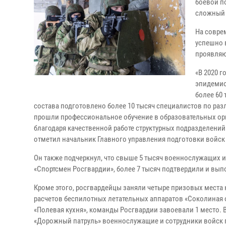
боевой п
сложный 
На совре
успешно 
проявляю
«В 2020 
эпидемио
более 60 
состава подготовлено более 10 тысяч специалистов по ра
прошли профессиональное обучение в образовательных ор
благодаря качественной работе структурных подразделений
отметил начальник Главного управления подготовки войск 
Он также подчеркнул, что свыше 5 тысяч военнослужащих 
«Спортсмен Росгвардии», более 7 тысяч подтвердили и вып
Кроме этого, росгвардейцы заняли четыре призовых места 
расчетов беспилотных летательных аппаратов «Соколиная 
«Полевая кухня», команды Росгвардии завоевали 1 место. 
«Дорожный патруль» военнослужащие и сотрудники войск 