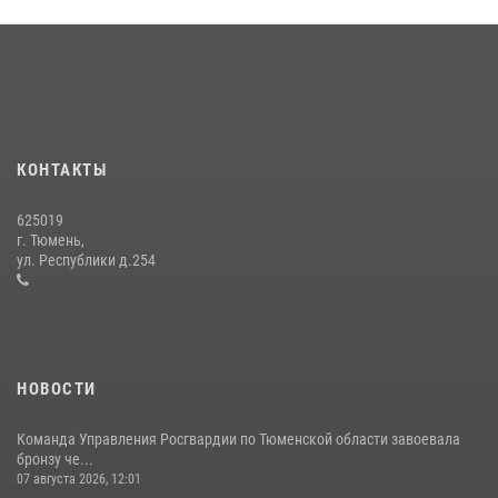
Тюменский ОМОН «Вепрь» проводит для детей «Каникулы с
Росгвардией»
10 июля 2026, 11:46
7
В Тюменской области подведены итоги деятельности
вневедомственной охраны Росгвардии за первое полугодие 2026
года
КОНТАКТЫ
15 июля 2026, 04:12
3
625019
Сотрудники тюменского СОБР "Сова" отработали навыки
г. Тюмень,
десантирования на Урале
ул. Республики д.254
16 июля 2026, 10:42
4
НОВОСТИ
Команда Управления Росгвардии по Тюменской области завоевала
бронзу че...
07 августа 2026, 12:01