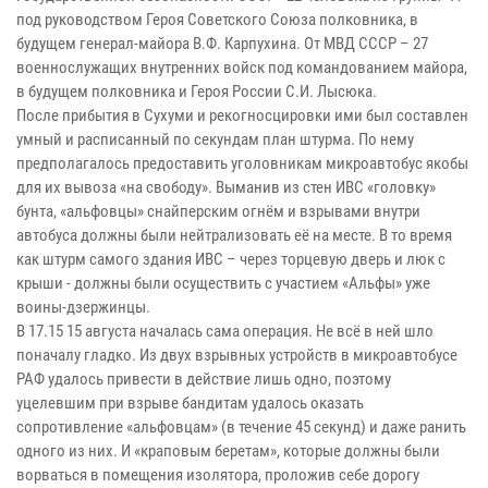
под руководством Героя Советского Союза полковника, в
будущем генерал-майора В.Ф. Карпухина. От МВД СССР – 27
военнослужащих внутренних войск под командованием майора,
в будущем полковника и Героя России С.И. Лысюка.
После прибытия в Сухуми и рекогносцировки ими был составлен
умный и расписанный по секундам план штурма. По нему
предполагалось предоставить уголовникам микроавтобус якобы
для их вывоза «на свободу». Выманив из стен ИВС «головку»
бунта, «альфовцы» снайперским огнём и взрывами внутри
автобуса должны были нейтрализовать её на месте. В то время
как штурм самого здания ИВС – через торцевую дверь и люк с
крыши - должны были осуществить с участием «Альфы» уже
воины-дзержинцы.
В 17.15 15 августа началась сама операция. Не всё в ней шло
поначалу гладко. Из двух взрывных устройств в микроавтобусе
РАФ удалось привести в действие лишь одно, поэтому
уцелевшим при взрыве бандитам удалось оказать
сопротивление «альфовцам» (в течение 45 секунд) и даже ранить
одного из них. И «краповым беретам», которые должны были
ворваться в помещения изолятора, проложив себе дорогу