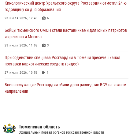
Кинологический центр Уральского округа Росгвардии отметил 24-ю
Военнослужащие Росгвардии сбили дрон-разведчик ВСУ на южном
годовщину со дня образования
направлении
23 июля 2026, 12:43
6
05 августа 2026, 05:35
Бойцы тюменского ОМОН стали наставниками для юных патриотов
Стальной характер продемонстрировали росгвардейцы в ходе
из региона и Москвы
масштабных спортивных событий на Урале
23 июля 2026, 11:02
3
05 августа 2026, 05:22
6
2
При содействии спецназа Росгвардии в Тюмени пресечён канал
поставки наркотических средств (видео)
27 июля 2026, 10:56
1
Военнослужащие Росгвардии сбили дрон-разведчик ВСУ на южном
направлении
05 августа 2026, 05:35
Росгвардейцы обеспечили безопасность празднования Дня
воздушно-десантных войск в Тюменской области
Тюменская область
03 августа 2026, 07:23
1
Официальный портал органов государственной власти