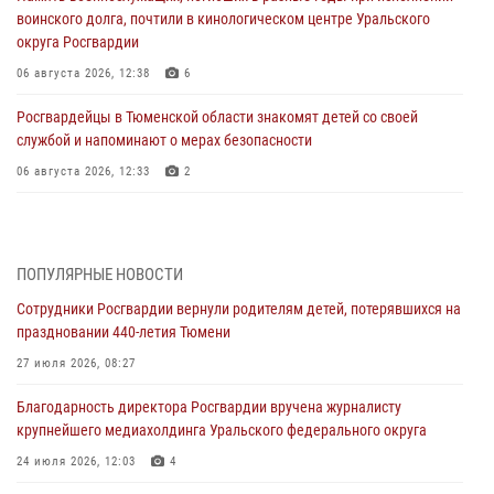
воинского долга, почтили в кинологическом центре Уральского
округа Росгвардии
06 августа 2026, 12:38
6
Росгвардейцы в Тюменской области знакомят детей со своей
службой и напоминают о мерах безопасности
06 августа 2026, 12:33
2
Росгвардейцы приняли участие в фотопроекте «Прогуляемся по
Тюменской области» в рамках акции «Храним огонь Победы»
06 августа 2026, 04:41
3
ПОПУЛЯРНЫЕ НОВОСТИ
Сотрудники Росгвардии вернули родителям детей, потерявшихся на
Росгвардейцы в Тюменской области почтили память генерала
праздновании 440-летия Тюмени
армии Ивана Кирилловича Яковлева
27 июля 2026, 08:27
05 августа 2026, 11:03
4
Благодарность директора Росгвардии вручена журналисту
В Тюмени офицер Росгвардии в радиоэфире напомнил гражданам о
крупнейшего медиахолдинга Уральского федерального округа
мерах безопасного владения оружием
24 июля 2026, 12:03
4
05 августа 2026, 09:56
2