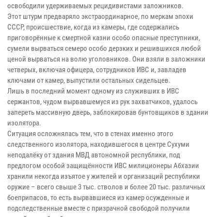
освободили удерживаемых рецидивистами заложников.
Этот штурм предваряло экстраординарное, по меркам эпохи
СССР, происшествие, когда из камеры, где содержались
приговорённые к смертной казни особо опасные преступники,
сумели вырваться семеро особо дерзких и решившихся любой
ценой вырваться на волю уголовников. Они взяли в заложники
четверых, включая офицера, сотрудников ИВС и, завладев
ключами от камер, выпустили остальных сидельцев.
Лишь в последний момент одному из служивших в ИВС
сержантов, чудом вырвавшемуся из рук захватчиков, удалось
запереть массивную дверь, заблокировав бунтовщиков в здании
изолятора.
Ситуация осложнялась тем, что в стенах именно этого
следственного изолятора, находившегося в центре Сухуми
неподалёку от здания МВД автономной республики, под
предлогом особой защищённости ИВС милиционеры Абхазии
хранили некогда изъятое у жителей и организаций республики
оружие – всего свыше 3 тыс. стволов и более 20 тыс. различных
боеприпасов, то есть вырвавшиеся из камер осужденные и
подследственные вместе с призрачной свободой получили