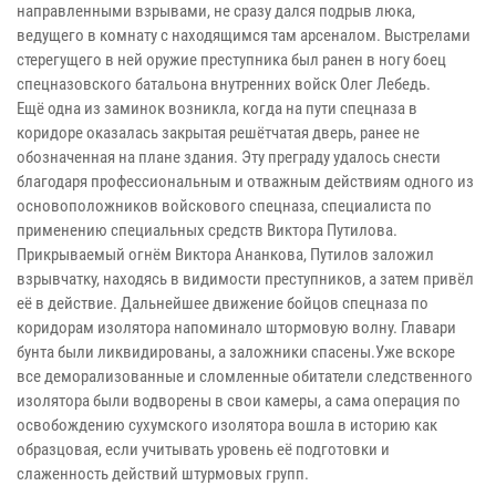
направленными взрывами, не сразу дался подрыв люка,
ведущего в комнату с находящимся там арсеналом. Выстрелами
стерегущего в ней оружие преступника был ранен в ногу боец
спецназовского батальона внутренних войск Олег Лебедь.
Ещё одна из заминок возникла, когда на пути спецназа в
коридоре оказалась закрытая решётчатая дверь, ранее не
обозначенная на плане здания. Эту преграду удалось снести
благодаря профессиональным и отважным действиям одного из
основоположников войскового спецназа, специалиста по
применению специальных средств Виктора Путилова.
Прикрываемый огнём Виктора Ананкова, Путилов заложил
взрывчатку, находясь в видимости преступников, а затем привёл
её в действие. Дальнейшее движение бойцов спецназа по
коридорам изолятора напоминало штормовую волну. Главари
бунта были ликвидированы, а заложники спасены.Уже вскоре
все деморализованные и сломленные обитатели следственного
изолятора были водворены в свои камеры, а сама операция по
освобождению сухумского изолятора вошла в историю как
образцовая, если учитывать уровень её подготовки и
слаженность действий штурмовых групп.