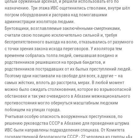
целый оружейный арсенал, и решили использовать его по
назначению. Три этажа ИВС ощетинились стволами, внутри шёл
погром оборудования и расправа над помогавшими
администрации изолятора людьми.
Бунтовщики, возглавляемые заключёнными-смертниками,
считали свою позицию исключительно сильной и, требуя
беспрепятственного выхода на волю, отказывались от разумного
с точки зрения закона исхода переговоров. У изолятора тем
временем собралась толпа людей, смешавшая воедино и
родственников решившихся на прорыв бандитов, и
родственников пострадавших от их былых преступлений людей.
Поэтому одни настаивали на свободе для всех, а другие – на
самых жёстких, вплоть до расстрела, мерах. В любой момент
можно было ожидать столкновения, которое во взрывоопасной
обстановке и так уже очевидного в Абхазии межнационального
противостояния могло обернуться масштабным людским
побоищем на улицах города.
Учитывая особую опасность вооруженных преступников, по
решению руководства СССР в Абхазию для проведения штурма
ИВС были направлены подразделения спецназа. От Комитета
государственной безопасности СССР - 22 человека из группы «А»